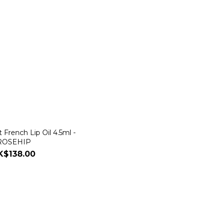
French Lip Oil 4.5ml -
ROSEHIP
K$138.00