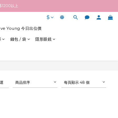
終發貨日子及出貨速度而定。
1200以上
$
終發貨日子及出貨速度而定。
live Young 今日出位價
衫
錢包 / 袋
隱形眼鏡
選
商品排序
每頁顯示 48 個