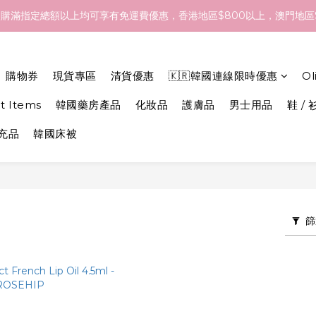
- 18/Aug 期間訂貨，預計於 26/Aug 到港，最終亦要視乎各品牌最
購滿指定總額以上均可享有免運費優惠，香港地區$800以上，澳門地區$
- 18/Aug 期間訂貨，預計於 26/Aug 到港，最終亦要視乎各品牌最
購物券
現貨專區
清貨優惠
🇰🇷韓國連線限時優惠
O
et Items
韓國藥房產品
化妝品
護膚品
男士用品
鞋 / 
補充品
韓國床被
篩