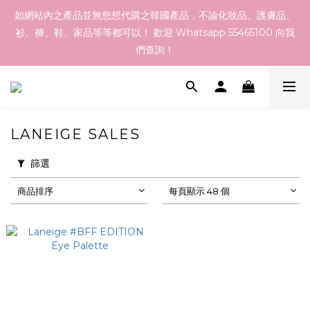
如網站內之產品並無您想代購之韓國產品，不論化妝品、護膚品、
訂貨到貨資訊：於 05 - 18/Aug 期間訂貨，預計於 26/Aug 到
衫、褲、鞋、家品等等都可以！ 歡迎 Whatsapp 55465100 向我
港，最終亦要視乎各品牌最終發貨日子及出貨速度而定。
們查詢！
於本網店選購滿指定總額以上均可享有免運費優惠，香港地區
$800以上，澳門地區$1200以上
LANEIGE SALES
訂貨到貨資訊：於 05 - 18/Aug 期間訂貨，預計於 26/Aug 到
篩選
港，最終亦要視乎各品牌最終發貨日子及出貨速度而定。
商品排序
每頁顯示 48 個