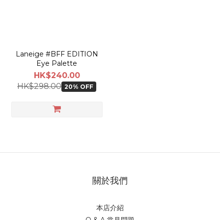
Laneige #BFF EDITION
Eye Palette
HK$240.00
HK$298.00
20% OFF
關於我們
本店介紹