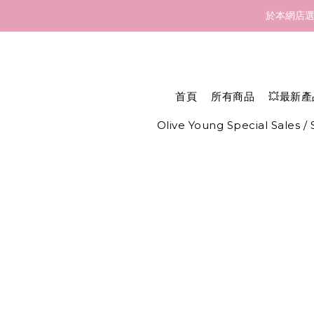
訂貨到貨資訊：於 05 
於本網店選
訂貨到貨資訊：於 05 
首頁
所有商品
💥最新產
Olive Young Special Sales /