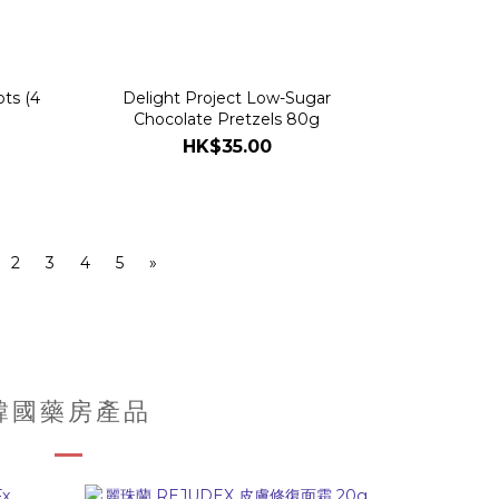
ts (4
Delight Project Low-Sugar
Chocolate Pretzels 80g
HK$35.00
2
3
4
5
»
韓國藥房產品