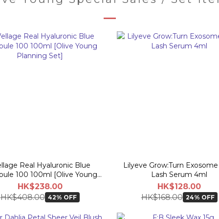
llage Real Hyaluronic Blue
Lilyeve Grow:Turn Exosome
ule 100 100ml [Olive Young
Lash Serum 4ml
Planning Set]
HK$238.00
HK$128.00
HK$408.00
HK$168.00
42% OFF
24% OFF