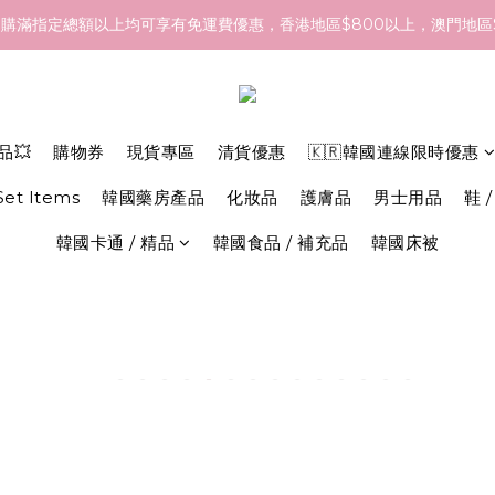
- 18/Aug 期間訂貨，預計於 26/Aug 到港，最終亦要視乎各品牌最
購滿指定總額以上均可享有免運費優惠，香港地區$800以上，澳門地區$
- 18/Aug 期間訂貨，預計於 26/Aug 到港，最終亦要視乎各品牌最
品💥
購物券
現貨專區
清貨優惠
🇰🇷韓國連線限時優惠
 Set Items
韓國藥房產品
化妝品
護膚品
男士用品
鞋 /
韓國卡通 / 精品
韓國食品 / 補充品
韓國床被