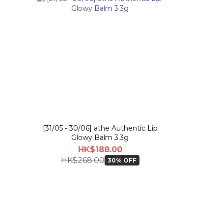
[31/05 - 30/06] athe Authentic Lip
Glowy Balm 3.3g
HK$188.00
HK$268.00
30% OFF