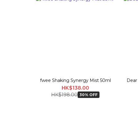
fwee Shaking Synergy Mist 50ml
Dear 
HK$138.00
HK$198.00
30% OFF