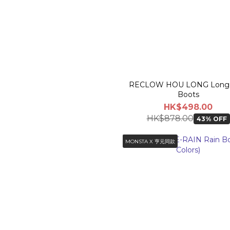
RECLOW HOU LONG Long 
Boots
HK$498.00
HK$878.00
43% OFF
MONSTA X 亨元同款