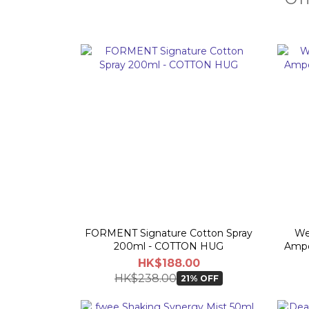
FORMENT Signature Cotton Spray
We
200ml - COTTON HUG
Ampo
HK$188.00
HK$238.00
21% OFF