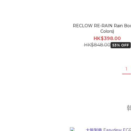
RECLOW RE-RAIN Rain Boo
Colors)
HK$398.00
HK$848.00
53% OFF
1