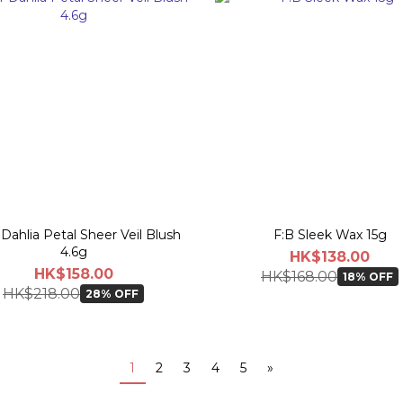
Dahlia Petal Sheer Veil Blush
F:B Sleek Wax 15g
4.6g
HK$138.00
HK$158.00
HK$168.00
18% OFF
HK$218.00
28% OFF
1
2
3
4
5
»