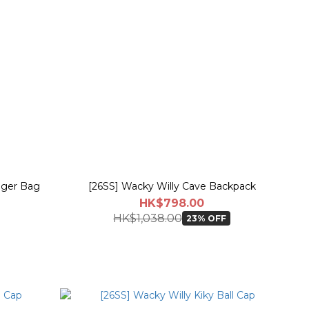
nger Bag
[26SS] Wacky Willy Cave Backpack
HK$798.00
HK$1,038.00
23% OFF