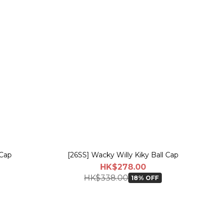
 Cap
[26SS] Wacky Willy Kiky Ball Cap
HK$278.00
HK$338.00
18% OFF