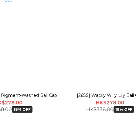
y Pigment-Washed Ball Cap
[26SS] Wacky Willy Lily Ball
K$278.00
HK$278.00
8.00
HK$338.00
18% OFF
18% OFF