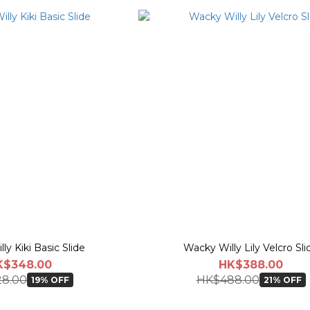
ly Kiki Basic Slide
Wacky Willy Lily Velcro Sli
K$348.00
HK$388.00
8.00
HK$488.00
19% OFF
21% OFF