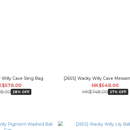
 Willy Cave Sling Bag
[26SS] Wacky Willy Cave Messe
K$578.00
HK$548.00
8.00
HK$748.00
28% OFF
27% OFF