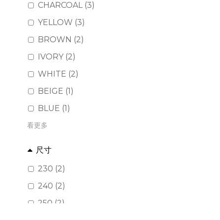
CHARCOAL (3)
YELLOW (3)
BROWN (2)
IVORY (2)
WHITE (2)
BEIGE (1)
BLUE (1)
看更多
尺寸
230 (2)
240 (2)
250 (2)