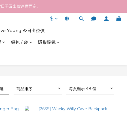
終發貨日子及出貨速度而定。
終發貨日子及出貨速度而定。
pp 55465100 向我們查詢！
$
1200以上
live Young 今日出位價
終發貨日子及出貨速度而定。
衫
錢包 / 袋
隱形眼鏡
選
商品排序
每頁顯示 48 個