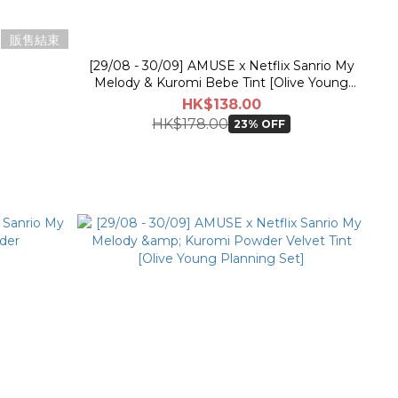
販售結束
[29/08 - 30/09] AMUSE x Netflix Sanrio My
Melody & Kuromi Bebe Tint [Olive Young
Planning Set]
HK$138.00
HK$178.00
23% OFF