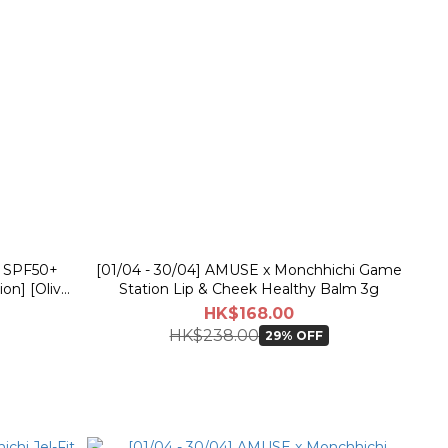
n SPF50+
[01/04 - 30/04] AMUSE x Monchhichi Game
on] [Olive
Station Lip & Cheek Healthy Balm 3g
Set]
HK$168.00
HK$238.00
29% OFF