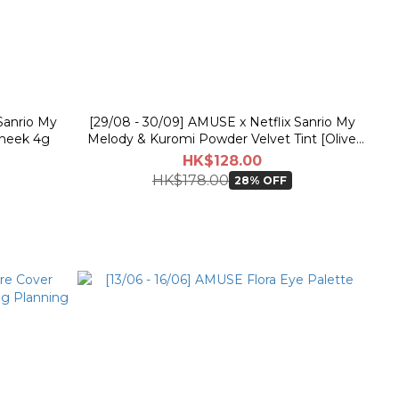
Sanrio My
[29/08 - 30/09] AMUSE x Netflix Sanrio My
heek 4g
Melody & Kuromi Powder Velvet Tint [Olive
Young Planning Set]
HK$128.00
HK$178.00
28% OFF