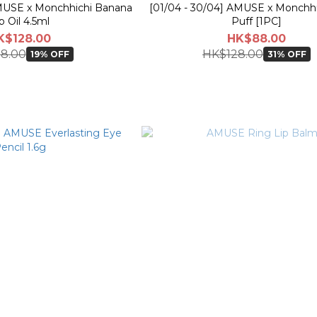
AMUSE x Monchhichi Banana
[01/04 - 30/04] AMUSE x Monchhi
p Oil 4.5ml
Puff [1PC]
K$128.00
HK$88.00
8.00
HK$128.00
19% OFF
31% OFF