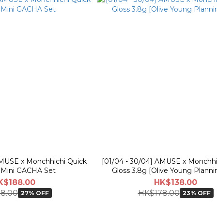
AMUSE x Monchhichi Quick
[01/04 - 30/04] AMUSE x Monchhic
Mini GACHA Set
Gloss 3.8g [Olive Young Planni
K$188.00
HK$138.00
8.00
HK$178.00
27% OFF
23% OFF