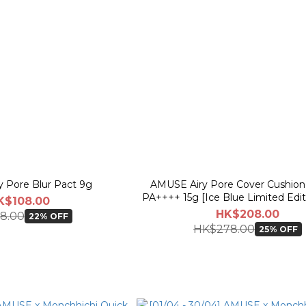
 Pore Blur Pact 9g
AMUSE Airy Pore Cover Cushio
PA++++ 15g [Ice Blue Limited Editi
K$108.00
Young with Refill Planning 
HK$208.00
8.00
22% OFF
HK$278.00
25% OFF