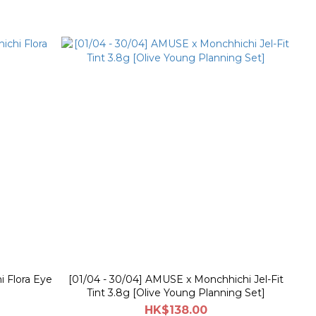
i Flora Eye
[01/04 - 30/04] AMUSE x Monchhichi Jel-Fit
Tint 3.8g [Olive Young Planning Set]
HK$138.00