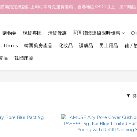
- 18/Aug 期間訂貨，預計於 26/Aug 到港，最終亦要視乎各品牌最
購滿指定總額以上均可享有免運費優惠，香港地區$800以上，澳門地區$
- 18/Aug 期間訂貨，預計於 26/Aug 到港，最終亦要視乎各品牌最
購物券
現貨專區
清貨優惠
🇰🇷韓國連線限時優惠
O
et Items
韓國藥房產品
化妝品
護膚品
男士用品
鞋 / 
補充品
韓國床被
篩