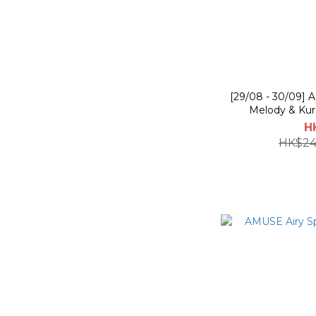
[29/08 - 30/09] 
Melody & Kur
H
HK$24