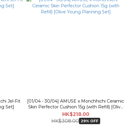
hi Jel-Fit
[01/04 - 30/04] AMUSE x Monchhichi Ceramic
ng Set]
Skin Perfector Cushion 15g (with Refill) [Olive
Young Planning Set]
HK$218.00
HK$308.00
29% OFF