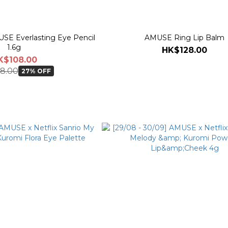
USE Everlasting Eye Pencil
AMUSE Ring Lip Balm
1.6g
HK$128.00
K$108.00
8.00
27% OFF