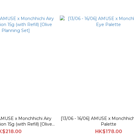
 AMUSE x Monchhichi Airy
[13/06 - 16/06] AMUSE x Monchhich
n 15g (with Refill) [Olive
Palette
 Planning Set]
K$218.00
HK$178.00