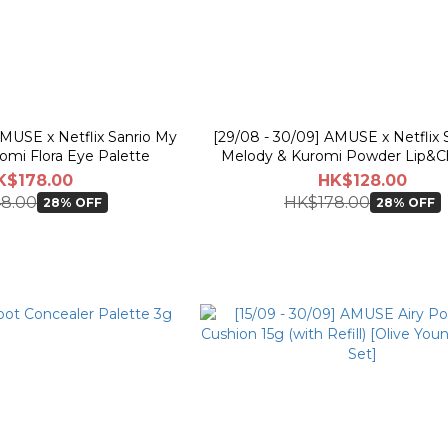
AMUSE x Netflix Sanrio My
[29/08 - 30/09] AMUSE x Netflix 
omi Flora Eye Palette
Melody & Kuromi Powder Lip&C
K$178.00
HK$128.00
8.00
HK$178.00
28% OFF
28% OFF