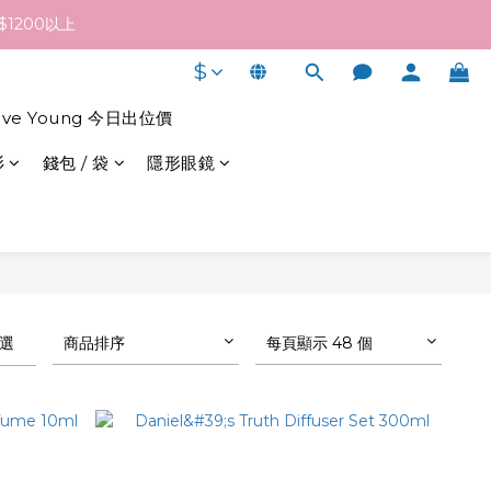
終發貨日子及出貨速度而定。
1200以上
$
終發貨日子及出貨速度而定。
live Young 今日出位價
衫
錢包 / 袋
隱形眼鏡
選
商品排序
每頁顯示 48 個