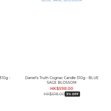
310g -
Daniel's Truth Cognac Candle 310g - BLUE
SAGE BLOSSOM
HK$598.00
HK$618.00
3% OFF