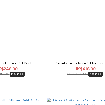
uth Diffuser Oil 15ml
Daniel's Truth Pure Oil Perfu
K$248.00
HK$418.00
78.00
HK$438.00
11% OFF
5% OFF