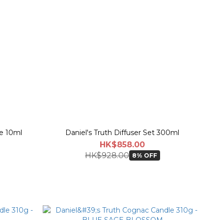
me 10ml
Daniel's Truth Diffuser Set 300ml
HK$858.00
HK$928.00
8% OFF