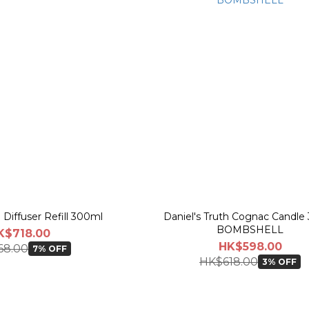
h Diffuser Refill 300ml
Daniel's Truth Cognac Candle 
BOMBSHELL
K$718.00
HK$598.00
68.00
7% OFF
HK$618.00
3% OFF