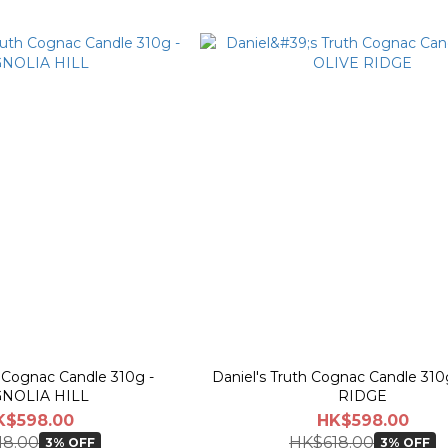
h Cognac Candle 310g -
Daniel's Truth Cognac Candle 310
NOLIA HILL
RIDGE
K$598.00
HK$598.00
18.00
HK$618.00
3% OFF
3% OFF