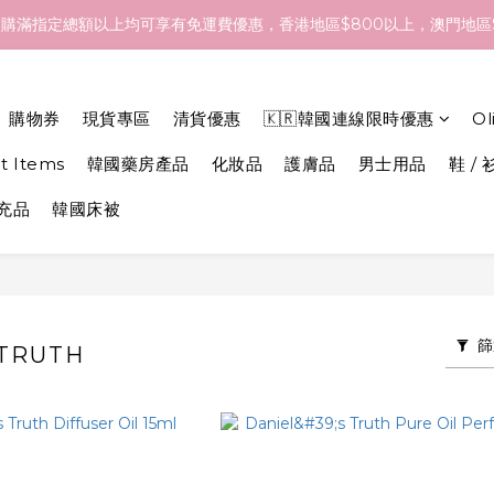
- 18/Aug 期間訂貨，預計於 26/Aug 到港，最終亦要視乎各品牌最
購滿指定總額以上均可享有免運費優惠，香港地區$800以上，澳門地區$
- 18/Aug 期間訂貨，預計於 26/Aug 到港，最終亦要視乎各品牌最
購物券
現貨專區
清貨優惠
🇰🇷韓國連線限時優惠
O
et Items
韓國藥房產品
化妝品
護膚品
男士用品
鞋 / 
補充品
韓國床被
篩
 TRUTH