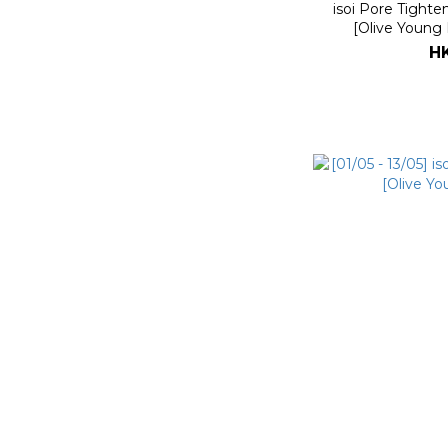
isoi Pore Tight
[Olive Young 
H