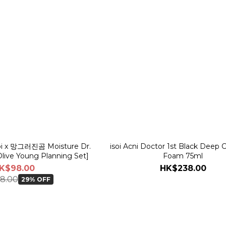
isoi x 망그러진곰 Moisture Dr.
isoi Acni Doctor 1st Black Deep 
live Young Planning Set]
Foam 75ml
K$98.00
HK$238.00
8.00
29% OFF