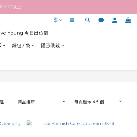
終發貨日子及出貨速度而定。
1200以上
$
終發貨日子及出貨速度而定。
live Young 今日出位價
衫
錢包 / 袋
隱形眼鏡
選
商品排序
每頁顯示 48 個