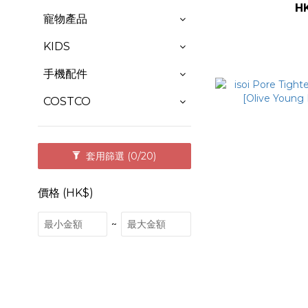
H
寵物產品
KIDS
手機配件
COSTCO
套用篩選
(0/20)
價格 (HK$)
~