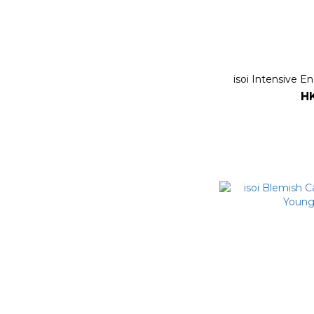
isoi Intensive 
H