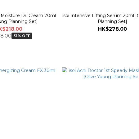
oi Moisture Dr. Cream 70ml
isoi Intensive Lifting Serum 20ml [
ung Planning Set]
Planning Set]
K$218.00
HK$278.00
8.00
31% OFF