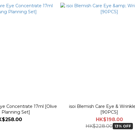
Eye Concentrate 17ml [Olive
isoi Blemish Care Eye & Wrinkl
 Planning Set]
[90PCS]
K$258.00
HK$198.00
HK$228.00
13% OFF