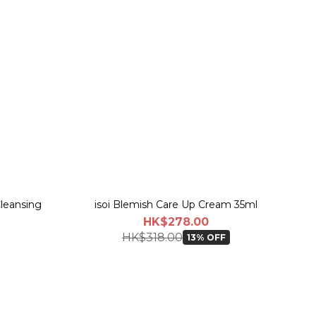
Cleansing
isoi Blemish Care Up Cream 35ml
HK$278.00
HK$318.00
13% OFF