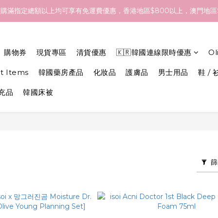
- 18/Aug 期間訂貨，預計於 26/Aug 到港，最終亦要視乎各品牌最
購滿指定總額以上均可享有免運費優惠，香港地區$800以上，澳門地區$
- 18/Aug 期間訂貨，預計於 26/Aug 到港，最終亦要視乎各品牌最
購物券
現貨專區
清貨優惠
🇰🇷韓國連線限時優惠
O
et Items
韓國藥房產品
化妝品
護膚品
男士用品
鞋 / 
補充品
韓國床被
篩