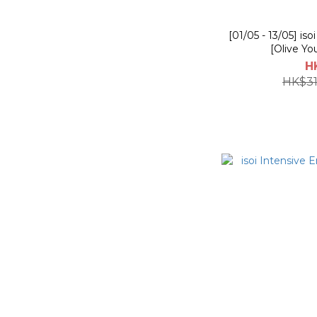
[01/05 - 13/05] is
[Olive Yo
H
HK$31