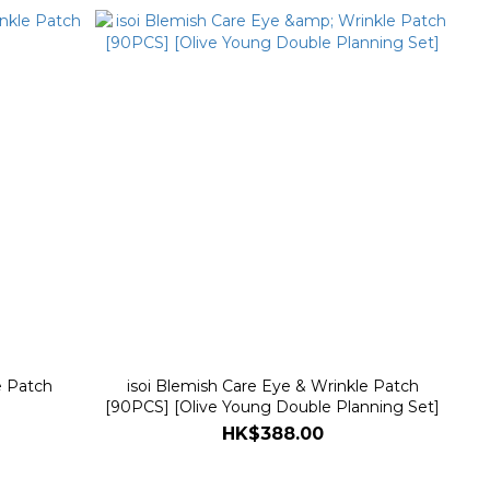
e Patch
isoi Blemish Care Eye & Wrinkle Patch
[90PCS] [Olive Young Double Planning Set]
HK$388.00