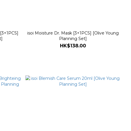
 [3+1PCS]
isoi Moisture Dr. Mask [3+1PCS] [Olive Young
t]
Planning Set]
HK$138.00