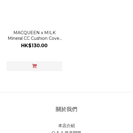
MACQUEEN x MILK
Mineral CC Cushion Cover
Holic Moist
HK$130.00
關於我們
本店介紹