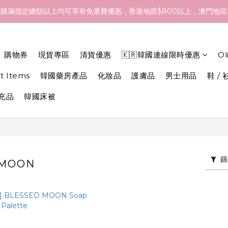
- 18/Aug 期間訂貨，預計於 26/Aug 到港，最終亦要視乎各品牌最
購滿指定總額以上均可享有免運費優惠，香港地區$800以上，澳門地區$
- 18/Aug 期間訂貨，預計於 26/Aug 到港，最終亦要視乎各品牌最
購物券
現貨專區
清貨優惠
🇰🇷韓國連線限時優惠
O
et Items
韓國藥房產品
化妝品
護膚品
男士用品
鞋 / 
補充品
韓國床被
篩
 MOON