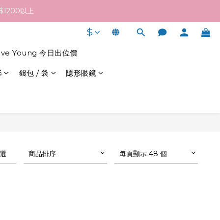
終發貨日子及出貨速度而定。
1200以上
$
終發貨日子及出貨速度而定。
live Young 今日出位價
衫
錢包 / 袋
隱形眼鏡
選
商品排序
每頁顯示 48 個