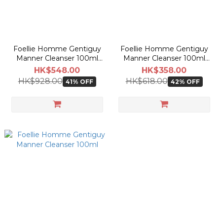
Foellie Homme Gentiguy
Foellie Homme Gentiguy
Manner Cleanser 100ml
Manner Cleanser 100ml
[Triple Planning Set]
[Double Planning Set]
HK$548.00
HK$358.00
HK$928.00
HK$618.00
41% OFF
42% OFF