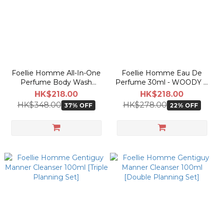
Foellie Homme All-In-One
Foellie Homme Eau De
Perfume Body Wash
Perfume 30ml - WOODY &
500ml
MUSK
HK$218.00
HK$218.00
HK$348.00
HK$278.00
37% OFF
22% OFF