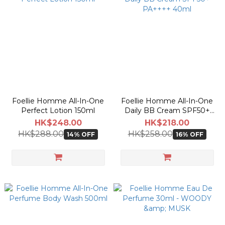
Foellie Homme All-In-One
Foellie Homme All-In-One
Perfect Lotion 150ml
Daily BB Cream SPF50+
PA++++ 40ml
HK$248.00
HK$218.00
HK$288.00
HK$258.00
14% OFF
16% OFF