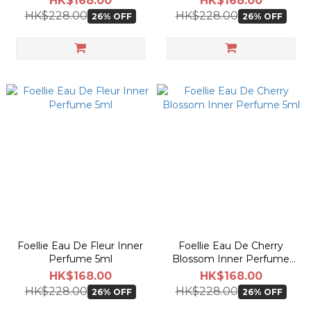
HK$168.00
HK$168.00
HK$228.00
HK$228.00
26% OFF
26% OFF
Foellie Eau De Fleur Inner
Foellie Eau De Cherry
Perfume 5ml
Blossom Inner Perfume
5ml
HK$168.00
HK$168.00
HK$228.00
HK$228.00
26% OFF
26% OFF