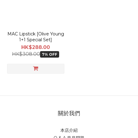
MAC Lipstick [Olive Young
1+1 Special Set]
HK$288.00
HK$308.00
7% OFF
關於我們
本店介紹