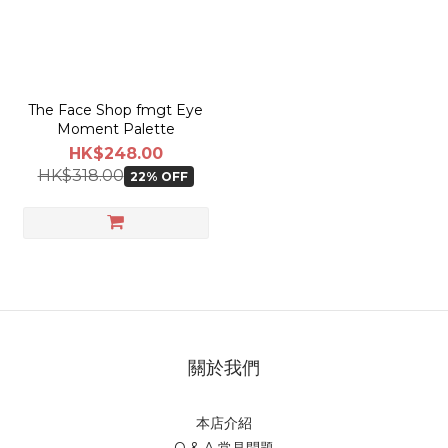
The Face Shop fmgt Eye
Moment Palette
HK$248.00
HK$318.00
22% OFF
關於我們
本店介紹