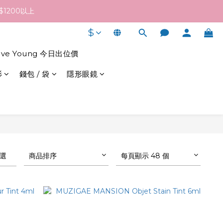
終發貨日子及出貨速度而定。
1200以上
$
終發貨日子及出貨速度而定。
live Young 今日出位價
衫
錢包 / 袋
隱形眼鏡
選
商品排序
每頁顯示 48 個