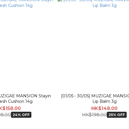
 MUZIGAE MANSION Stayin
[01/05 - 30/05] MUZIGAE MANSI
sh Cushion 14g
Lip Balm 3g
K$158.00
HK$148.00
8.00
HK$198.00
24% OFF
25% OFF