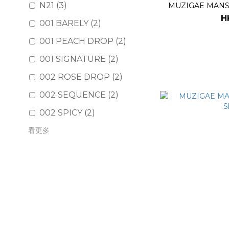
N21 (3)
MUZIGAE MANSI
H
001 BARELY (2)
001 PEACH DROP (2)
001 SIGNATURE (2)
002 ROSE DROP (2)
002 SEQUENCE (2)
002 SPICY (2)
看更多