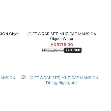
ION Objet
[GIFT WRAP SET] MUZIGAE MANSION
Object Water
HK$178.00
HK$228.00
22% OFF