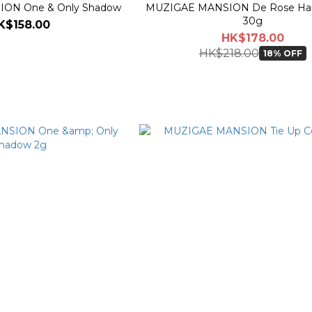
ON One & Only Shadow
MUZIGAE MANSION De Rose Ha
30g
K$158.00
HK$178.00
HK$218.00
18% OFF