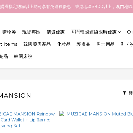
- 18/Aug 期間訂貨，預計於 26/Aug 到港，最終亦要視乎各品牌最
購滿指定總額以上均可享有免運費優惠，香港地區$800以上，澳門地區$
- 18/Aug 期間訂貨，預計於 26/Aug 到港，最終亦要視乎各品牌最
購物券
現貨專區
清貨優惠
🇰🇷韓國連線限時優惠
O
et Items
韓國藥房產品
化妝品
護膚品
男士用品
鞋 / 
補充品
韓國床被
篩
MANSION