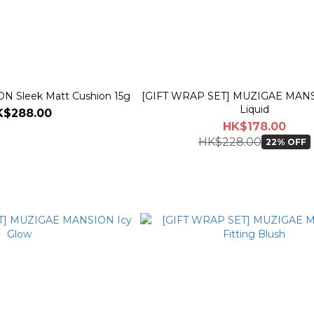
 Sleek Matt Cushion 15g
[GIFT WRAP SET] MUZIGAE MANS
Liquid
K$288.00
HK$178.00
HK$228.00
22% OFF