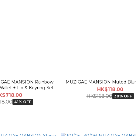
IGAE MANSION Rainbow
MUZIGAE MANSION Muted Blur 
Wallet + Lip & Keyring Set
HK$118.00
K$718.00
HK$168.00
30% OFF
18.00
41% OFF