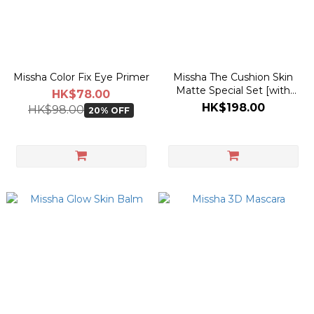
Missha Color Fix Eye Primer
Missha The Cushion Skin
Matte Special Set [with
HK$78.00
Refill]
HK$198.00
HK$98.00
20% OFF