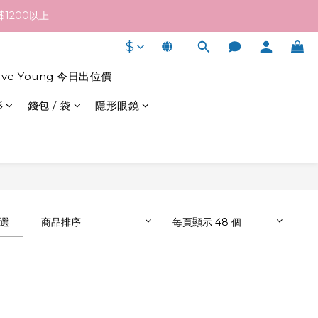
終發貨日子及出貨速度而定。
1200以上
$
終發貨日子及出貨速度而定。
live Young 今日出位價
衫
錢包 / 袋
隱形眼鏡
選
商品排序
每頁顯示 48 個