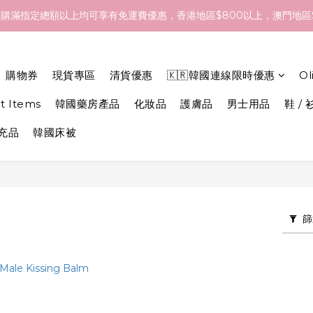
- 18/Aug 期間訂貨，預計於 26/Aug 到港，最終亦要視乎各品牌最
購滿指定總額以上均可享有免運費優惠，香港地區$800以上，澳門地區$
- 18/Aug 期間訂貨，預計於 26/Aug 到港，最終亦要視乎各品牌最
購物券
現貨專區
清貨優惠
🇰🇷韓國連線限時優惠
O
et Items
韓國藥房產品
化妝品
護膚品
男士用品
鞋 / 
補充品
韓國床被
篩