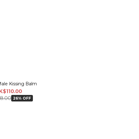
le Kissing Balm
K$110.00
8.00
26% OFF