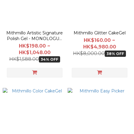
Mithmillo Artistic Signature
Mithmillo Glitter CakeGel
Polish Gel - MONOLOGUE
HK$160.00 ~
Collection
HK$198.00 ~
HK$4,980.00
HK$1,048.00
HK$8,000.00
38% OFF
HK$1,588.00
34% OFF