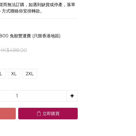
貨而無法訂購，如遇到缺貨或停產，落單
pp 方式聯絡你安排轉款。
800 免順豐運費 (只限香港地區)
HK$488.00
L
XL
2XL
立即購買