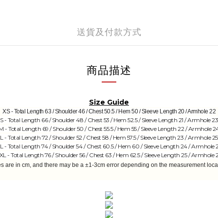
送貨及付款方式
商品描述
Size Guide
XS - Total Length 63 / Shoulder 46 / Chest 50.5 / Hem 50 / Sleeve Length 20 / Armhole 22
S - Total Length 66 / Shoulder 48 / Chest 53 / Hem 52.5 / Sleeve Length 21 / Armhole 2
M - Total Length 69 / Shoulder 50 / Chest 55.5 / Hem 55 / Sleeve Length 22 / Armhole 2
L - Total Length 72 / Shoulder 52 / Chest 58 / Hem 57.5 / Sleeve Length 23 / Armhole 25
L - Total Length 74 / Shoulder 54 / Chest 60.5 / Hem 60 / Sleeve Length 24 / Armhole 
XL - Total Length 76 / Shoulder 56 / Chest 63 / Hem 62.5 / Sleeve Length 25 / Armhole 
es are in cm, and there may be a ±1-3cm error depending on the measurement locat