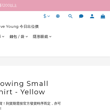
終發貨日子及出貨速度而定。
1200以上
$
終發貨日子及出貨速度而定。
live Young 今日出位價
衫
錢包 / 袋
隱形眼鏡
立即購買
owing Small
irt - Yellow
貨！到貨期需按官方發貨時序而定，亦可
！