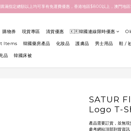
- 18/Aug 期間訂貨，預計於 26/Aug 到港，最終亦要視乎各品牌最
購滿指定總額以上均可享有免運費優惠，香港地區$800以上，澳門地區$
- 18/Aug 期間訂貨，預計於 26/Aug 到港，最終亦要視乎各品牌最
購物券
現貨專區
清貨優惠
🇰🇷韓國連線限時優惠
O
et Items
韓國藥房產品
化妝品
護膚品
男士用品
鞋 / 
補充品
韓國床被
SATUR Fl
Logo T-Sh
產品需要訂貨，並無現
參考網站頂部到貨資訊