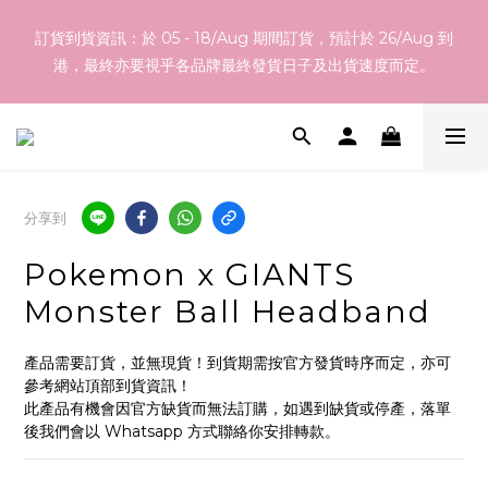
訂貨到貨資訊：於 05 - 18/Aug 期間訂貨，預計於 26/Aug 到
訂貨到貨資訊：於 05 - 18/Aug 期間訂貨，預計於 26/Aug 到
港，最終亦要視乎各品牌最終發貨日子及出貨速度而定。
港，最終亦要視乎各品牌最終發貨日子及出貨速度而定。
如網站內之產品並無您想代購之韓國產品，不論化妝品、護膚品、
衫、褲、鞋、家品等等都可以！ 歡迎 Whatsapp 55465100 向我
們查詢！
分享到
於本網店選購滿指定總額以上均可享有免運費優惠，香港地區
Pokemon x GIANTS
$800以上，澳門地區$1200以上
Monster Ball Headband
訂貨到貨資訊：於 05 - 18/Aug 期間訂貨，預計於 26/Aug 到
產品需要訂貨，並無現貨！到貨期需按官方發貨時序而定，亦可
港，最終亦要視乎各品牌最終發貨日子及出貨速度而定。
參考網站頂部到貨資訊！
此產品有機會因官方缺貨而無法訂購，如遇到缺貨或停產，落單
後我們會以 Whatsapp 方式聯絡你安排轉款。