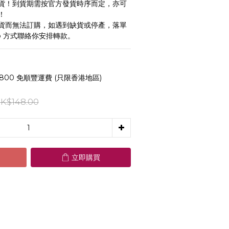
貨！到貨期需按官方發貨時序而定，亦可
！
貨而無法訂購，如遇到缺貨或停產，落單
pp 方式聯絡你安排轉款。
800 免順豐運費 (只限香港地區)
K$148.00
立即購買