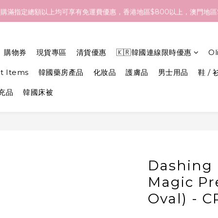
- 18/Aug 期間訂貨，預計於 26/Aug 到港，最終亦要視乎各品牌最
購滿指定總額以上均可享有免運費優惠，香港地區$800以上，澳門地區$
- 18/Aug 期間訂貨，預計於 26/Aug 到港，最終亦要視乎各品牌最
購物券
現貨專區
清貨優惠
🇰🇷韓國連線限時優惠
O
et Items
韓國藥房產品
化妝品
護膚品
男士用品
鞋 / 
補充品
韓國床被
Dashing 
Magic Pr
Oval) -