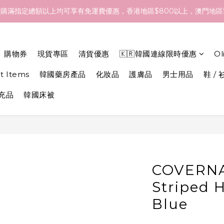
- 18/Aug 期間訂貨，預計於 26/Aug 到港，最終亦要視乎各品牌最
購滿指定總額以上均可享有免運費優惠，香港地區$800以上，澳門地區$
- 18/Aug 期間訂貨，預計於 26/Aug 到港，最終亦要視乎各品牌最
購物券
現貨專區
清貨優惠
🇰🇷韓國連線限時優惠
O
et Items
韓國藥房產品
化妝品
護膚品
男士用品
鞋 / 
補充品
韓國床被
COVERNA
Striped H
Blue