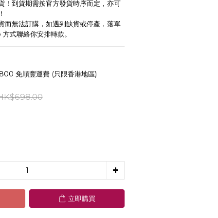
貨！到貨期需按官方發貨時序而定，亦可
！
貨而無法訂購，如遇到缺貨或停產，落單
pp 方式聯絡你安排轉款。
800 免順豐運費 (只限香港地區)
HK$698.00
立即購買