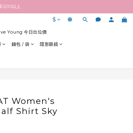
終發貨日子及出貨速度而定。
1200以上
$
終發貨日子及出貨速度而定。
live Young 今日出位價
衫
錢包 / 袋
隱形眼鏡
立即購買
T Women's
alf Shirt Sky