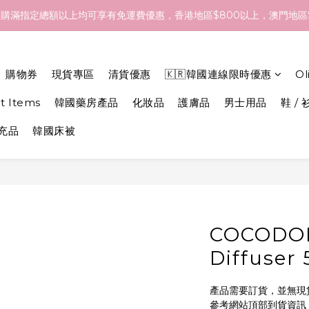
- 18/Aug 期間訂貨，預計於 26/Aug 到港，最終亦要視乎各品牌最
購滿指定總額以上均可享有免運費優惠，香港地區$800以上，澳門地區$
- 18/Aug 期間訂貨，預計於 26/Aug 到港，最終亦要視乎各品牌最
購物券
現貨專區
清貨優惠
🇰🇷韓國連線限時優惠
O
et Items
韓國藥房產品
化妝品
護膚品
男士用品
鞋 / 
補充品
韓國床被
COCODO
Diffuser
產品需要訂貨，並無現
參考網站頂部到貨資訊