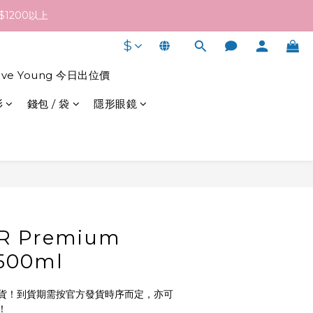
終發貨日子及出貨速度而定。
1200以上
$
終發貨日子及出貨速度而定。
live Young 今日出位價
衫
錢包 / 袋
隱形眼鏡
立即購買
R Premium
 500ml
貨！到貨期需按官方發貨時序而定，亦可
！