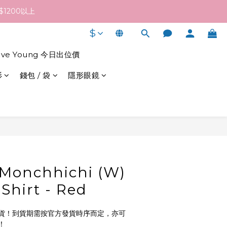
終發貨日子及出貨速度而定。
1200以上
$
終發貨日子及出貨速度而定。
live Young 今日出位價
衫
錢包 / 袋
隱形眼鏡
立即購買
Monchhichi (W)
Shirt - Red
貨！到貨期需按官方發貨時序而定，亦可
！