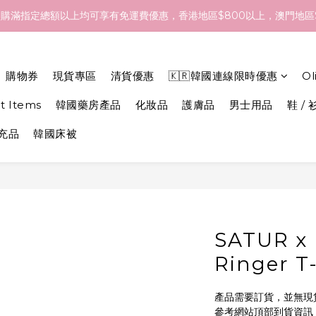
- 18/Aug 期間訂貨，預計於 26/Aug 到港，最終亦要視乎各品牌最
購滿指定總額以上均可享有免運費優惠，香港地區$800以上，澳門地區$
- 18/Aug 期間訂貨，預計於 26/Aug 到港，最終亦要視乎各品牌最
購物券
現貨專區
清貨優惠
🇰🇷韓國連線限時優惠
O
et Items
韓國藥房產品
化妝品
護膚品
男士用品
鞋 / 
補充品
韓國床被
SATUR x 
Ringer T-
產品需要訂貨，並無現
參考網站頂部到貨資訊