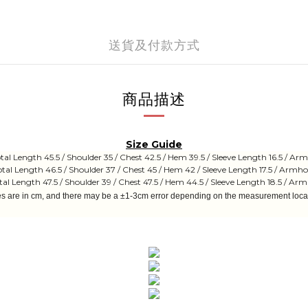
送貨及付款方式
商品描述
Size Guide
otal Length 45.5 / Shoulder 35 / Chest 42.5 / Hem 39.5 / Sleeve Length 16.5 / Arm
Total Length 46.5 / Shoulder 37 / Chest 45 / Hem 42 / Sleeve Length 17.5 / Armho
tal Length 47.5 / Shoulder 39 / Chest 47.5 / Hem 44.5 / Sleeve Length 18.5 / Arm
es are in cm, and there may be a ±1-3cm error depending on the measurement locat