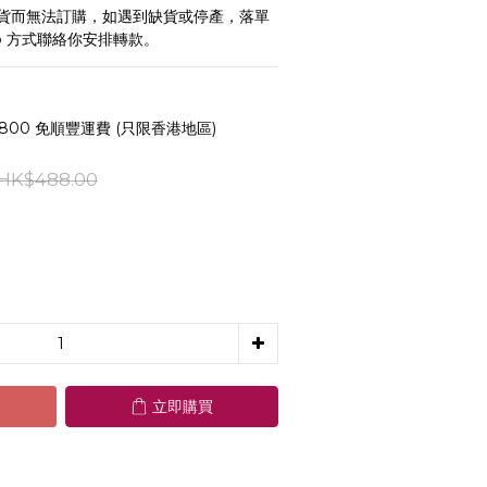
貨而無法訂購，如遇到缺貨或停產，落單
pp 方式聯絡你安排轉款。
800 免順豐運費 (只限香港地區)
HK$488.00
立即購買