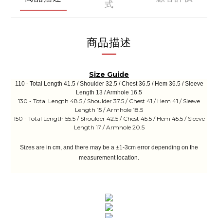
式
商品描述
Size Guide
110 - Total Length 41.5 / Shoulder 32.5 / Chest 36.5 / Hem 36.5 / Sleeve
Length 13 / Armhole 16.5
130 - Total Length 48.5 / Shoulder 37.5 / Chest 41 / Hem 41 / Sleeve
Length 15 / Armhole 18.5
150 - Total Length 55.5 / Shoulder 42.5 / Chest 45.5 / Hem 45.5 / Sleeve
Length 17 / Armhole 20.5
Sizes are in cm, and there may be a ±1-3cm error depending on the
measurement location.