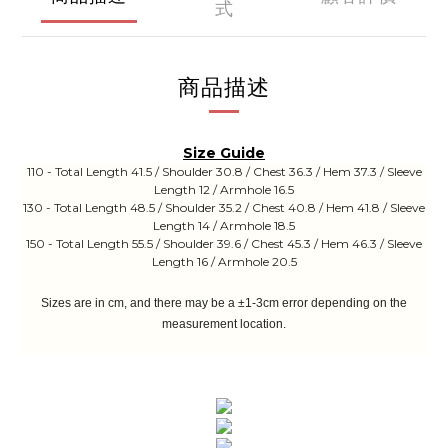
式
商品描述
Size Guide
110 - Total Length 41.5 / Shoulder 30.8 / Chest 36.3 / Hem 37.3 / Sleeve
Length 12 / Armhole 16.5
130 - Total Length 48.5 / Shoulder 35.2 / Chest 40.8 / Hem 41.8 / Sleeve
Length 14 / Armhole 18.5
150 - Total Length 55.5 / Shoulder 39.6 / Chest 45.3 / Hem 46.3 / Sleeve
Length 16 / Armhole 20.5
Sizes are in cm, and there may be a ±1-3cm error depending on the
measurement location.