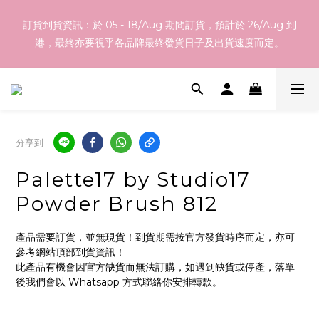
訂貨到貨資訊：於 05 - 18/Aug 期間訂貨，預計於 26/Aug 到
訂貨到貨資訊：於 05 - 18/Aug 期間訂貨，預計於 26/Aug 到
港，最終亦要視乎各品牌最終發貨日子及出貨速度而定。
港，最終亦要視乎各品牌最終發貨日子及出貨速度而定。
如網站內之產品並無您想代購之韓國產品，不論化妝品、護膚品、
衫、褲、鞋、家品等等都可以！ 歡迎 Whatsapp 55465100 向我
們查詢！
分享到
於本網店選購滿指定總額以上均可享有免運費優惠，香港地區
Palette17 by Studio17
$800以上，澳門地區$1200以上
Powder Brush 812
訂貨到貨資訊：於 05 - 18/Aug 期間訂貨，預計於 26/Aug 到
產品需要訂貨，並無現貨！到貨期需按官方發貨時序而定，亦可
港，最終亦要視乎各品牌最終發貨日子及出貨速度而定。
參考網站頂部到貨資訊！
此產品有機會因官方缺貨而無法訂購，如遇到缺貨或停產，落單
後我們會以 Whatsapp 方式聯絡你安排轉款。