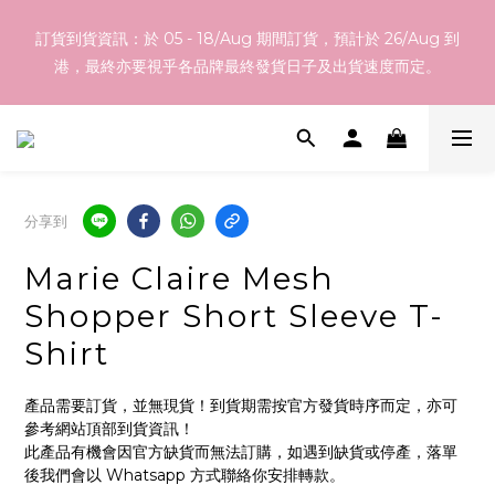
如網站內之產品並無您想代購之韓國產品，不論化妝品、護膚品、
訂貨到貨資訊：於 05 - 18/Aug 期間訂貨，預計於 26/Aug 到
衫、褲、鞋、家品等等都可以！ 歡迎 Whatsapp 55465100 向我
港，最終亦要視乎各品牌最終發貨日子及出貨速度而定。
們查詢！
於本網店選購滿指定總額以上均可享有免運費優惠，香港地區
$800以上，澳門地區$1200以上
分享到
訂貨到貨資訊：於 05 - 18/Aug 期間訂貨，預計於 26/Aug 到
Marie Claire Mesh
港，最終亦要視乎各品牌最終發貨日子及出貨速度而定。
Shopper Short Sleeve T-
Shirt
產品需要訂貨，並無現貨！到貨期需按官方發貨時序而定，亦可
參考網站頂部到貨資訊！
此產品有機會因官方缺貨而無法訂購，如遇到缺貨或停產，落單
後我們會以 Whatsapp 方式聯絡你安排轉款。