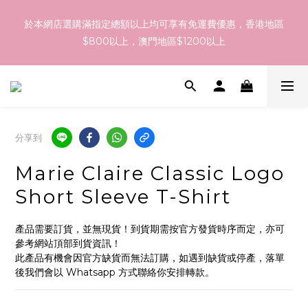
訂貨到貨資訊：於 05 - 18/Aug 期間訂貨，預計於 26/Aug 到
訂貨到貨資訊：於 05 - 18/Aug 期間訂貨，預計於 26/Aug 到
港，最終亦要視乎各品牌最終發貨日子及出貨速度而定。
港，最終亦要視乎各品牌最終發貨日子及出貨速度而定。
如網站內之產品並無您想代購之韓國產品，不論化妝品、護膚品、
衫、褲、鞋、家品等等都可以！ 歡迎 Whatsapp 55465100 向我
們查詢！
分享到
於本網店選購滿指定總額以上均可享有免運費優惠，香港地區
Marie Claire Classic Logo
$800以上，澳門地區$1200以上
Short Sleeve T-Shirt
訂貨到貨資訊：於 05 - 18/Aug 期間訂貨，預計於 26/Aug 到
產品需要訂貨，並無現貨！到貨期需按官方發貨時序而定，亦可
港，最終亦要視乎各品牌最終發貨日子及出貨速度而定。
參考網站頂部到貨資訊！
此產品有機會因官方缺貨而無法訂購，如遇到缺貨或停產，落單
後我們會以 Whatsapp 方式聯絡你安排轉款。