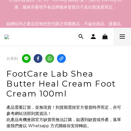
港，最終亦要視乎各品牌最終發貨日子及出貨速度而定。
訂貨到貨資訊：於 05 - 18/Aug 期間訂貨，預計於 26/Aug 到
港，最終亦要視乎各品牌最終發貨日子及出貨速度而定。
如網站內之產品並無您想代購之韓國產品，不論化妝品、護膚品、
衫、褲、鞋、家品等等都可以！ 歡迎 Whatsapp 55465100 向我
們查詢！
於本網店選購滿指定總額以上均可享有免運費優惠，香港地區
$800以上，澳門地區$1200以上
分享到
FootCare Lab Shea
訂貨到貨資訊：於 05 - 18/Aug 期間訂貨，預計於 26/Aug 到
Butter Heal Cream Foot
港，最終亦要視乎各品牌最終發貨日子及出貨速度而定。
Cream 100ml
產品需要訂貨，並無現貨！到貨期需按官方發貨時序而定，亦可
參考網站頂部到貨資訊！
此產品有機會因官方缺貨而無法訂購，如遇到缺貨或停產，落單
後我們會以 Whatsapp 方式聯絡你安排轉款。