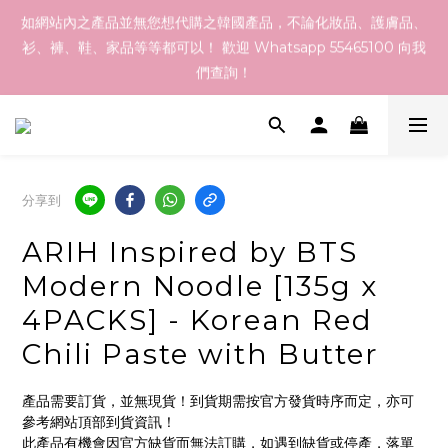
如網站內之產品並無您想代購之韓國產品，不論化妝品、護膚品、
訂貨到貨資訊：於 05 - 18/Aug 期間訂貨，預計於 26/Aug 到
衫、褲、鞋、家品等等都可以！ 歡迎 Whatsapp 55465100 向我
港，最終亦要視乎各品牌最終發貨日子及出貨速度而定。
們查詢！
於本網店選購滿指定總額以上均可享有免運費優惠，香港地區
$800以上，澳門地區$1200以上
分享到
訂貨到貨資訊：於 05 - 18/Aug 期間訂貨，預計於 26/Aug 到
ARIH Inspired by BTS
港，最終亦要視乎各品牌最終發貨日子及出貨速度而定。
Modern Noodle [135g x
4PACKS] - Korean Red
Chili Paste with Butter
產品需要訂貨，並無現貨！到貨期需按官方發貨時序而定，亦可
參考網站頂部到貨資訊！
此產品有機會因官方缺貨而無法訂購，如遇到缺貨或停產，落單