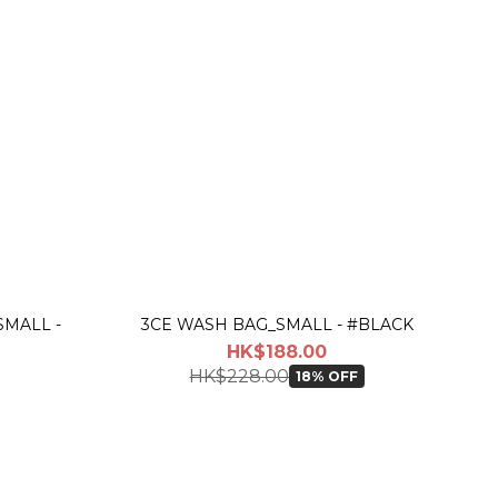
_SMALL -
3CE WASH BAG_SMALL - #BLACK
HK$188.00
HK$228.00
18% OFF