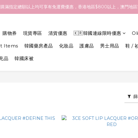
- 18/Aug 期間訂貨，預計於 26/Aug 到港，最終亦要視乎各品牌最
購滿指定總額以上均可享有免運費優惠，香港地區$800以上，澳門地區$
- 18/Aug 期間訂貨，預計於 26/Aug 到港，最終亦要視乎各品牌最
購物券
現貨專區
清貨優惠
🇰🇷韓國連線限時優惠
O
et Items
韓國藥房產品
化妝品
護膚品
男士用品
鞋 / 
補充品
韓國床被
篩