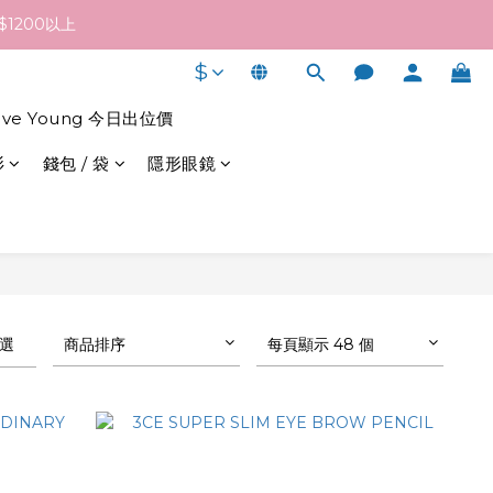
終發貨日子及出貨速度而定。
1200以上
$
終發貨日子及出貨速度而定。
live Young 今日出位價
衫
錢包 / 袋
隱形眼鏡
選
商品排序
每頁顯示 48 個