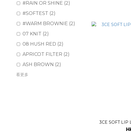
#RAIN OR SHINE (2)
#SOFTEST (2)
#WARM BROWNIE (2)
07 KNIT (2)
08 HUSH RED (2)
APRICOT FILTER (2)
ASH BROWN (2)
看更多
3CE SOFT LIP
H