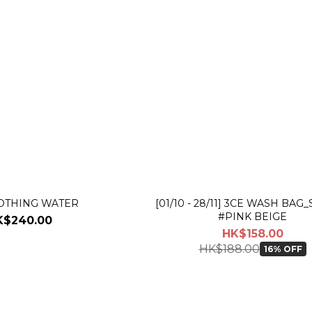
OTHING WATER
[01/10 - 28/11] 3CE WASH BAG
#PINK BEIGE
K$240.00
HK$158.00
HK$188.00
16% OFF