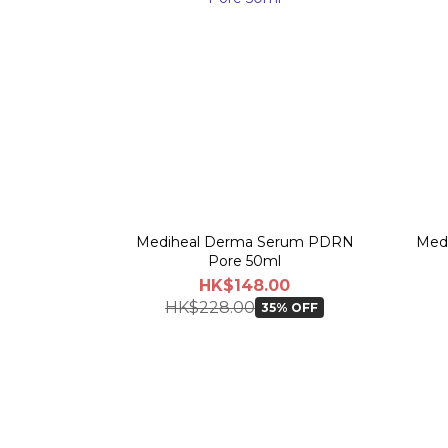
Mediheal Derma Serum PDRN
Med
Pore 50ml
HK$148.00
HK$228.00
35% OFF