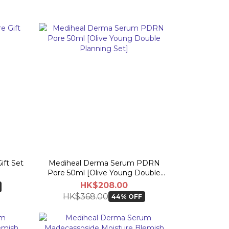
ft Set
Mediheal Derma Serum PDRN
Pore 50ml [Olive Young Double
Planning Set]
HK$208.00
HK$368.00
44% OFF