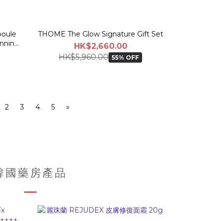
oule
THOME The Glow Signature Gift Set
anning
HK$2,660.00
HK$5,960.00
55% OFF
2
3
4
5
»
韓國藥房產品