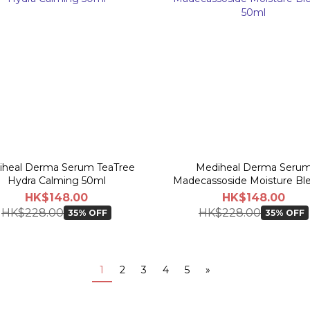
iheal Derma Serum TeaTree
Mediheal Derma Seru
Hydra Calming 50ml
Madecassoside Moisture Bl
50ml
HK$148.00
HK$148.00
HK$228.00
HK$228.00
35% OFF
35% OFF
1
2
3
4
5
»