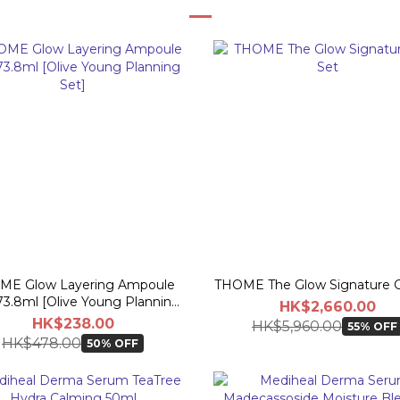
ME Glow Layering Ampoule
THOME The Glow Signature Gi
73.8ml [Olive Young Planning
HK$2,660.00
Set]
HK$238.00
HK$5,960.00
55% OFF
HK$478.00
50% OFF