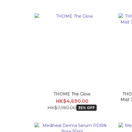
THOME The Glow
THO
Mist 
HK$4,690.00
HK$7,190.00
35% OFF