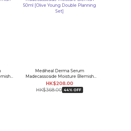
m
Mediheal Derma Serum
emish
Madecassoside Moisture Blemish
50ml [Olive Young Double Planning
HK$208.00
Set]
HK$368.00
44% OFF