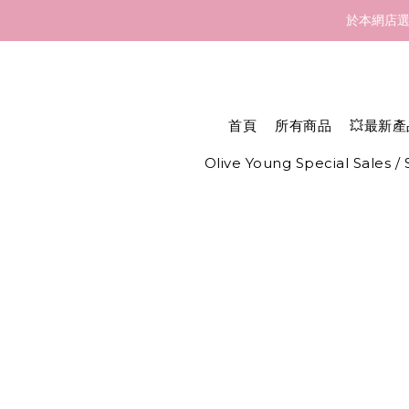
訂貨到貨資訊：於 05 
於本網店選
訂貨到貨資訊：於 05 
首頁
所有商品
💥最新產
Olive Young Special Sales /