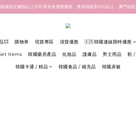
- 18/Aug 期間訂貨，預計於 26/Aug 到港，最終亦要視乎各品牌最
購滿指定總額以上均可享有免運費優惠，香港地區$800以上，澳門地區$
- 18/Aug 期間訂貨，預計於 26/Aug 到港，最終亦要視乎各品牌最
品💥
購物券
現貨專區
清貨優惠
🇰🇷韓國連線限時優惠
 Set Items
韓國藥房產品
化妝品
護膚品
男士用品
鞋 /
韓國卡通 / 精品
韓國食品 / 補充品
韓國床被