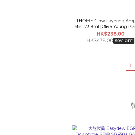
THOME Glow Layering Amp
Mist 73.8ml [Olive Young Pl
Set]
HK$238.00
HK$478.00
50% OFF
1